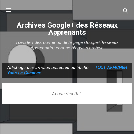
Accéder au contenu principal
Archives Google+ des Réseaux
Apprenants
Transfert des contenus de la page Google+(Réseaux
Apprenants) vers ce blogue d'archive
Affichage des articles associés au libellé
TOUT AFFICHER
A
Yann Le Guennec
r
t
Aucun résultat.
i
c
l
e
s