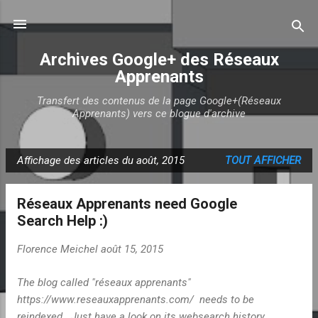
Accéder au contenu principal
Archives Google+ des Réseaux
Apprenants
Transfert des contenus de la page Google+(Réseaux
Apprenants) vers ce blogue d'archive
Affichage des articles du août, 2015
TOUT AFFICHER
A
r
Réseaux Apprenants need Google
t
Search Help :)
i
c
Florence Meichel
août 15, 2015
l
e
The blog called "réseaux apprenants"
s
https://www.reseauxapprenants.com/ needs to be
reindexed . Just have a look on its websearch history