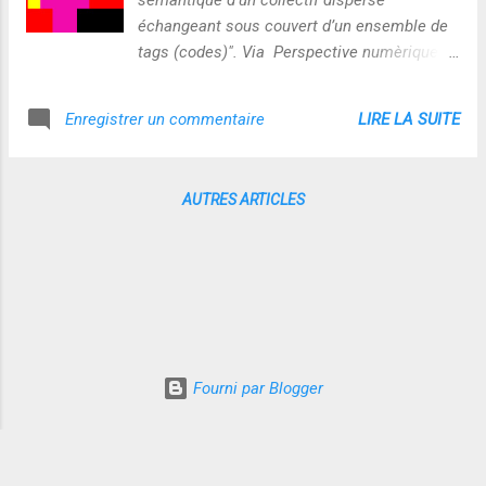
sémantique d’un collectif dispersé
échangeant sous couvert d’un ensemble de
tags (codes)". Via Perspective numèrique
http://perspective-
numerique.net/wakka.php?
LIRE LA SUITE
Enregistrer un commentaire
wiki=AgregateurPoietique [lien initial
http://www.yannleguennec.com/atlas/index.
php?cat=14]
AUTRES ARTICLES
Fourni par Blogger