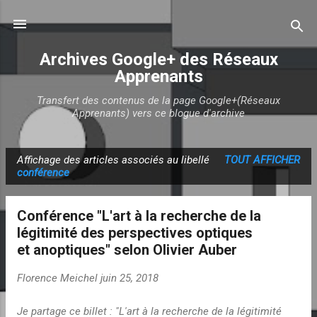
Accéder au contenu principal
Archives Google+ des Réseaux
Apprenants
Transfert des contenus de la page Google+(Réseaux
Apprenants) vers ce blogue d'archive
Affichage des articles associés au libellé
TOUT AFFICHER
A
conférence
r
t
Conférence "L'art à la recherche de la
i
légitimité des perspectives optiques
c
et anoptiques" selon Olivier Auber
l
e
Florence Meichel
juin 25, 2018
s
Je partage ce billet : "L'art à la recherche de la légitimité