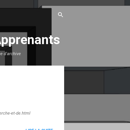
Apprenants
e d'archive
erche-et-de.html