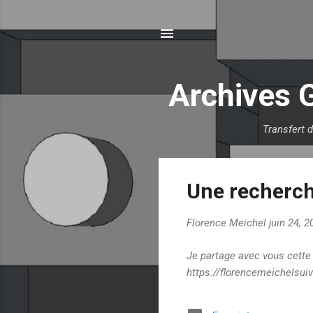
Archives 
Transfert 
A
Une recherch
r
t
Florence Meichel
juin 24, 
i
c
Je partage avec vous cette 
l
https://florencemeichelsui
e
s