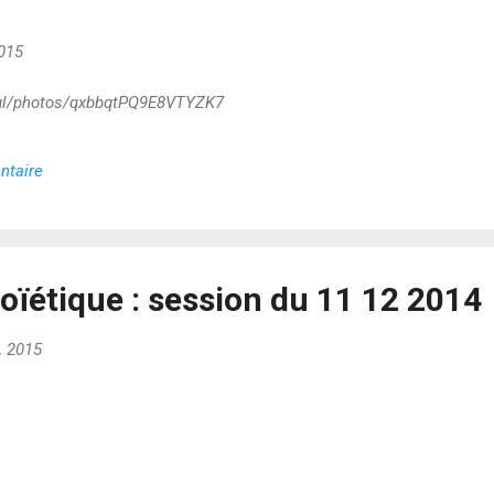
015
o.gl/photos/qxbbqtPQ9E8VTYZK7
ntaire
oïétique : session du 11 12 2014
4, 2015