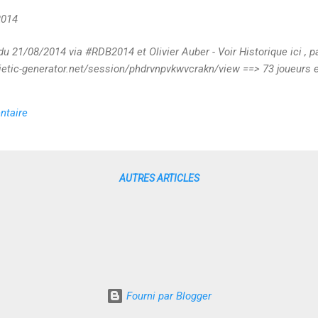
2014
u 21/08/2014 via #RDB2014 et Olivier Auber - Voir Historique ici , pa
poietic-generator.net/session/phdrvnpvkwvcrakn/view ==> 73 joueurs
ntaire
AUTRES ARTICLES
Fourni par Blogger